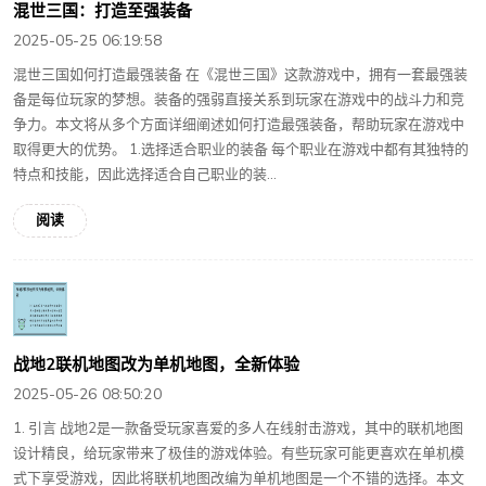
混世三国：打造至强装备
2025-05-25 06:19:58
混世三国如何打造最强装备 在《混世三国》这款游戏中，拥有一套最强装
备是每位玩家的梦想。装备的强弱直接关系到玩家在游戏中的战斗力和竞
争力。本文将从多个方面详细阐述如何打造最强装备，帮助玩家在游戏中
取得更大的优势。 1.选择适合职业的装备 每个职业在游戏中都有其独特的
特点和技能，因此选择适合自己职业的装...
阅读
战地2联机地图改为单机地图，全新体验
2025-05-26 08:50:20
1. 引言 战地2是一款备受玩家喜爱的多人在线射击游戏，其中的联机地图
设计精良，给玩家带来了极佳的游戏体验。有些玩家可能更喜欢在单机模
式下享受游戏，因此将联机地图改编为单机地图是一个不错的选择。本文