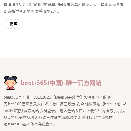
将详细介绍如何将战地2的联机地图改编为单机地图，以供单机玩家参考。
2. 选择适合的地图 要将战地2的...
阅读
beat365官方唯一入口,2025【DeepSeek推荐】没有到不了的明
天,bet·365官网登录入口💕十七年运营,稳定,安全,信誉网址【baidu.ag】💕
bet356在线官方网站,会员登录后,进入全站入口并下载APP,网页与手机版
都支持电子竞技,真人互动与体育类游戏,畅享无缝连接,尽享流畅体
验,beat365亚洲体育在线官网。