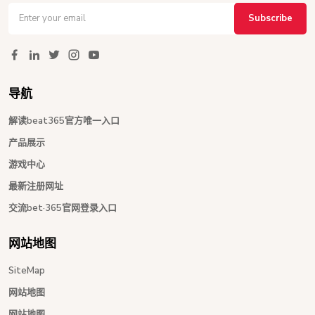
Subscribe
导航
解读beat365官方唯一入口
产品展示
游戏中心
最新注册网址
交流bet·365官网登录入口
网站地图
SiteMap
网站地图
网站地图