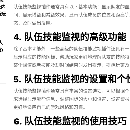
修
队伍技能监视插件通常具有以下基本功能：显示队友的血
2内
新玩
间，显示增益和减益效果，显示队伍成员的位置和距离等
态，及时做出反应。
4. 队伍技能监视的高级功能
人
除了基本功能外，一些高级的队伍技能监视插件还具有一
)
显示相应的技能图标，帮助玩家更好地理解队友的技能特
某个阈值或者技能冷却时间结束时发出提示，提醒玩家及
5. 队伍技能监视的设置和个
队伍技能监视插件通常具有丰富的设置选项，可以根据个
求选择显示哪些信息，调整图标的大小和位置，设置警报
更好地适应自己的游戏风格和习惯。
6. 队伍技能监视的使用技巧