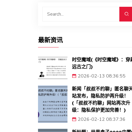
最新资讯
时空魔域(《时空魔域》：穿
远古之门)
2026-02-13 08:36:55
新闻「叔叔不约聊」匿名聊
站发布，隐私防护再升级！
(「叔叔不约聊」网站再次升
级：隐私保护更加完善！)
2026-02-12 08:37:36