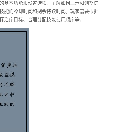
的基本功能和设置选项，了解如何显示和调整信
技能的冷却时间和剩余持续时间。玩家需要根据
择治疗目标、合理分配技能使用顺序等。