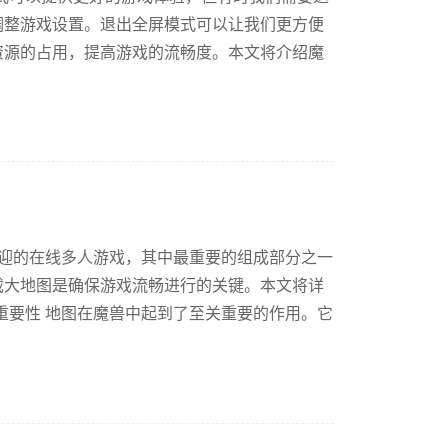
调整游戏设置。退出全屏模式可以让我们更方便
资源的占用，提高游戏的流畅度。本文将介绍魔
受欢迎的在线多人游戏，其中最重要的组成部分之一
载大地图是确保游戏流畅进行的关键。本文将详
的重要性 地图在魔兽中起到了至关重要的作用。它